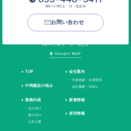
8時〜17時/土・日・祝定休
お問い合わせ
株式会社中岡建設
〒432-8064 静岡県浜松市中央区倉松町432
TEL.
053-448-5411
/ FAX.053-448-5057
8時〜17時/土・日・祝定休
Google MAP
TOP
会社案内
代表挨拶・企業理念
中岡建設の強み
会社概要・SDGs
業務内容
新着情報
法人向け
採用情報
個人向け
公共工事